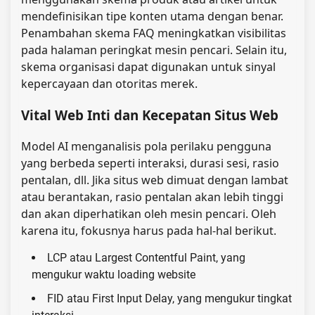
mendefinisikan tipe konten utama dengan benar.
Penambahan skema FAQ meningkatkan visibilitas
pada halaman peringkat mesin pencari. Selain itu,
skema organisasi dapat digunakan untuk sinyal
kepercayaan dan otoritas merek.
Vital Web Inti dan Kecepatan Situs Web
Model AI menganalisis pola perilaku pengguna
yang berbeda seperti interaksi, durasi sesi, rasio
pentalan, dll. Jika situs web dimuat dengan lambat
atau berantakan, rasio pentalan akan lebih tinggi
dan akan diperhatikan oleh mesin pencari. Oleh
karena itu, fokusnya harus pada hal-hal berikut.
LCP atau Largest Contentful Paint, yang
mengukur waktu loading website
FID atau First Input Delay, yang mengukur tingkat