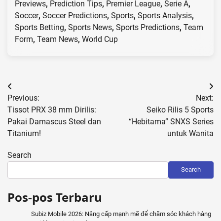
Previews
,
Prediction Tips
,
Premier League
,
Serie A
,
Soccer
,
Soccer Predictions
,
Sports
,
Sports Analysis
,
Sports Betting
,
Sports News
,
Sports Predictions
,
Team
Form
,
Team News
,
World Cup
Post
Previous:
Next:
navigation
Tissot PRX 38 mm Dirilis:
Seiko Rilis 5 Sports
Pakai Damascus Steel dan
“Hebitama” SNXS Series
Titanium!
untuk Wanita
Search
Search
Pos-pos Terbaru
Subiz Mobile 2026: Nâng cấp mạnh mẽ để chăm sóc khách hàng