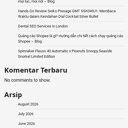
mọi lúc, mọi nơi – Blog
Hands-On Review Seiko Presage GMT SSK049J1: Membaca
Waktu dalam Keindahan Dial Cocktail Silver Bullet
Dental SEO Services in London
Quảng cáo Shopee là gì? Hướng dẫn chi tiết cách chạy quảng cáo
Shopee – Blog
Spinnaker Fleuss 40 Automatic x Peanuts Snoopy Seaside
Snorkel Limited Edition
Komentar Terbaru
No comments to show.
Arsip
August 2026
July 2026
June 2026