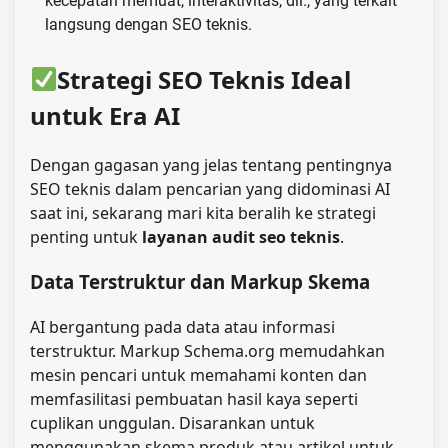
kecepatan memuat, interaktivitas, dll., yang terkait
langsung dengan SEO teknis.
Strategi SEO Teknis Ideal
untuk Era AI
Dengan gagasan yang jelas tentang pentingnya
SEO teknis dalam pencarian yang didominasi AI
saat ini, sekarang mari kita beralih ke strategi
penting untuk
layanan audit seo teknis
.
Data Terstruktur dan Markup Skema
AI bergantung pada data atau informasi
terstruktur. Markup Schema.org memudahkan
mesin pencari untuk memahami konten dan
memfasilitasi pembuatan hasil kaya seperti
cuplikan unggulan. Disarankan untuk
menggunakan skema produk atau artikel untuk