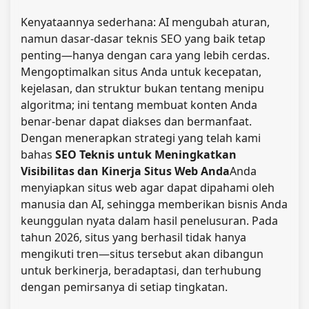
Kenyataannya sederhana: AI mengubah aturan,
namun dasar-dasar teknis SEO yang baik tetap
penting—hanya dengan cara yang lebih cerdas.
Mengoptimalkan situs Anda untuk kecepatan,
kejelasan, dan struktur bukan tentang menipu
algoritma; ini tentang membuat konten Anda
benar-benar dapat diakses dan bermanfaat.
Dengan menerapkan strategi yang telah kami
bahas
SEO Teknis untuk Meningkatkan
Visibilitas dan Kinerja Situs Web Anda
Anda
menyiapkan situs web agar dapat dipahami oleh
manusia dan AI, sehingga memberikan bisnis Anda
keunggulan nyata dalam hasil penelusuran. Pada
tahun 2026, situs yang berhasil tidak hanya
mengikuti tren—situs tersebut akan dibangun
untuk berkinerja, beradaptasi, dan terhubung
dengan pemirsanya di setiap tingkatan.