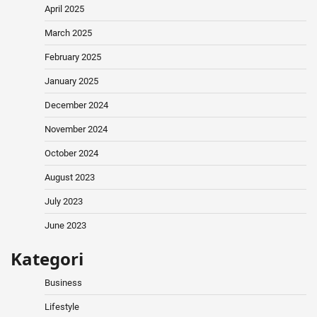
April 2025
March 2025
February 2025
January 2025
December 2024
November 2024
October 2024
August 2023
July 2023
June 2023
Kategori
Business
Lifestyle