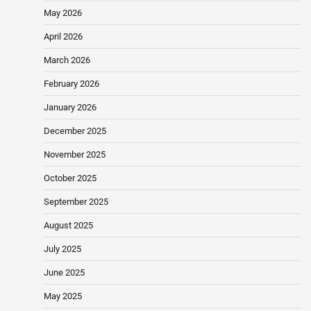
May 2026
April 2026
March 2026
February 2026
January 2026
December 2025
November 2025
October 2025
September 2025
August 2025
July 2025
June 2025
May 2025