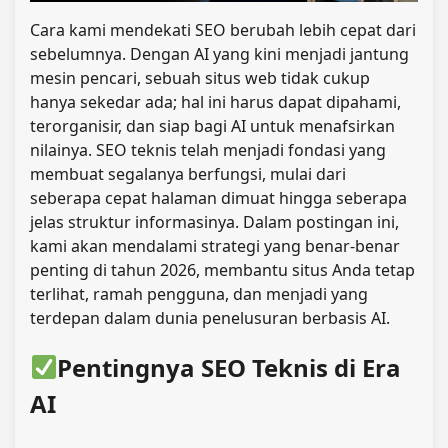
Cara kami mendekati SEO berubah lebih cepat dari
sebelumnya. Dengan AI yang kini menjadi jantung
mesin pencari, sebuah situs web tidak cukup
hanya sekedar ada; hal ini harus dapat dipahami,
terorganisir, dan siap bagi AI untuk menafsirkan
nilainya. SEO teknis telah menjadi fondasi yang
membuat segalanya berfungsi, mulai dari
seberapa cepat halaman dimuat hingga seberapa
jelas struktur informasinya. Dalam postingan ini,
kami akan mendalami strategi yang benar-benar
penting di tahun 2026, membantu situs Anda tetap
terlihat, ramah pengguna, dan menjadi yang
terdepan dalam dunia penelusuran berbasis AI.
Pentingnya SEO Teknis di Era
AI