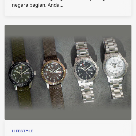
negara bagian, Anda…
LIFESTYLE