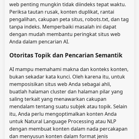
web penting mungkin tidak diindeks tepat waktu.
Periksa tautan rusak, konten duplikat, rantai
pengalihan, cakupan peta situs, robots.txt, dan tag
tanpa indeks. Memperbaiki masalah ini dapat
dengan mudah membantu peringkat situs web
Anda dalam pencarian AI.
Otoritas Topik dan Pencarian Semantik
AI mampu memahami makna dan konteks konten,
bukan sekadar kata kunci. Oleh karena itu, untuk
memposisikan situs web Anda sebagai ahli,
buatlah halaman cluster dan halaman pilar yang
saling terkait yang menawarkan cakupan
mendalam tentang suatu subjek atau topik. Selain
itu, Anda perlu mengoptimalkan konten Anda
untuk Natural Language Processing atau NLP
dengan membuat konten dalam nada percakapan
dan menyusun konten dalam format jenis