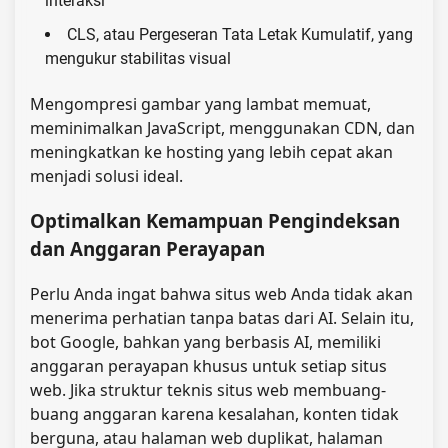
interaksi
CLS, atau Pergeseran Tata Letak Kumulatif, yang
mengukur stabilitas visual
Mengompresi gambar yang lambat memuat,
meminimalkan JavaScript, menggunakan CDN, dan
meningkatkan ke hosting yang lebih cepat akan
menjadi solusi ideal.
Optimalkan Kemampuan Pengindeksan
dan Anggaran Perayapan
Perlu Anda ingat bahwa situs web Anda tidak akan
menerima perhatian tanpa batas dari AI. Selain itu,
bot Google, bahkan yang berbasis AI, memiliki
anggaran perayapan khusus untuk setiap situs
web. Jika struktur teknis situs web membuang-
buang anggaran karena kesalahan, konten tidak
berguna, atau halaman web duplikat, halaman