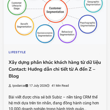
LIFESTYLE
Xây dựng phân khúc khách hàng từ dữ liệu
Contact: Hướng dẫn chi tiết từ A đến Z –
Blog
Ipodarcar
17 July 2026
41 Min Read
Bài viết được chia sẻ bởi Subiz – nền tảng CRM thế
hệ mới dựa trên tin nhắn, đang đồng hành cùng hơn
10.000 doanh nghiệp trong hành trình quản…