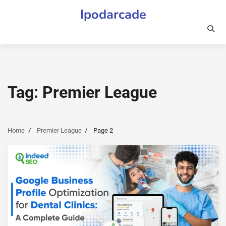
Skip
Ipodarcade
to
content
Tag:
Premier League
Home
Premier League
Page 2