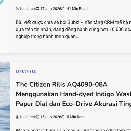
Ipodarcar
17 July 2026
41 Min Read
Bài viết được chia sẻ bởi Subiz – nền tảng CRM thế hệ 
dựa trên tin nhắn, đang đồng hành cùng hơn 10.000 d
nghiệp trong hành trình quản…
LIFESTYLE
The Citizen Rilis AQ4090-08A
Menggunakan Hand-dyed Indigo Was
Paper Dial dan Eco-Drive Akurasi Tin
Ipodarcar
15 July 2026
5 Min Read
Warga negara baru saja merilis jam tangan edisi terbat