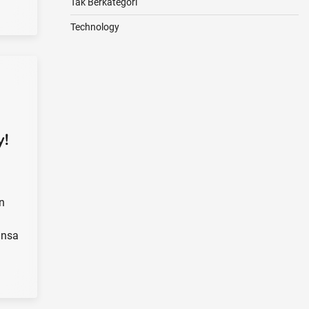
Tak Berkategori
Technology
y!
n
u
ansa