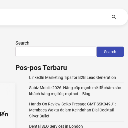
Search
Search
Pos-pos Terbaru
LinkedIn Marketing Tips for B2B Lead Generation
Subiz Mobile 2026: Nâng cấp mạnh mẽ để chăm sóc
khách hàng mọi lúc, mọi nơi – Blog
Hands-On Review Seiko Presage GMT SSK049J1:
Membaca Waktu dalam Keindahan Dial Cocktail
đến
Silver Bullet
Dental SEO Services in London