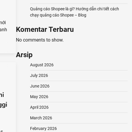
Quảng cáo Shopee là gì? Hướng dẫn chi tiết cách
chạy quảng cáo Shopee – Blog
mới
Komentar Terbaru
oanh
No comments to show.
Arsip
August 2026
July 2026
June 2026
hi
May 2026
ggi
April 2026
March 2026
February 2026
as