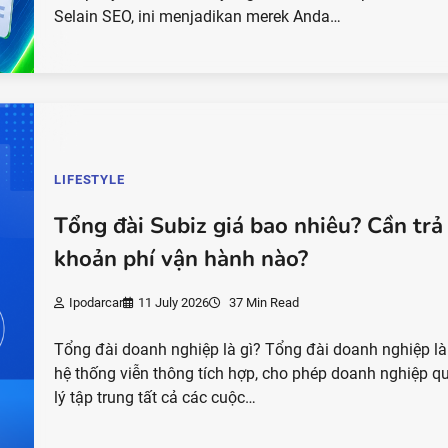
Selain SEO, ini menjadikan merek Anda…
LIFESTYLE
Tổng đài Subiz giá bao nhiêu? Cần trả
khoản phí vận hành nào?
Ipodarcar
11 July 2026
37 Min Read
Tổng đài doanh nghiệp là gì? Tổng đài doanh nghiệp l
hệ thống viễn thông tích hợp, cho phép doanh nghiệp q
lý tập trung tất cả các cuộc…