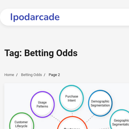
Skip
to
Ipodarcade
content
Tag:
Betting Odds
Home
Betting Odds
Page 2