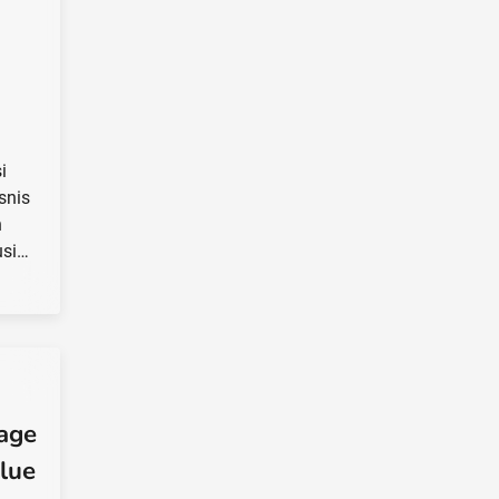
i
snis
n
usi…
tage
lue