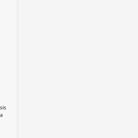
sis
La