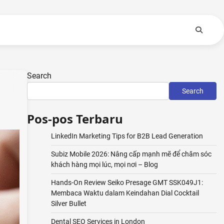
Search
Search
Pos-pos Terbaru
LinkedIn Marketing Tips for B2B Lead Generation
Subiz Mobile 2026: Nâng cấp mạnh mẽ để chăm sóc
khách hàng mọi lúc, mọi nơi – Blog
Hands-On Review Seiko Presage GMT SSK049J1:
Membaca Waktu dalam Keindahan Dial Cocktail
Silver Bullet
Dental SEO Services in London