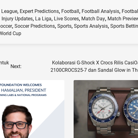
 League
,
Expert Predictions
,
Football
,
Football Analysis
,
Footbal
,
Injury Updates
,
La Liga
,
Live Scores
,
Match Day
,
Match Previe
occer
,
Soccer Predictions
,
Sports
,
Sports Analysis
,
Sports Betti
World Cup
untuk
Kolaborasi G-Shock X Crocs Rilis CasiO
Next:
2100CROCS25-7 dan Sandal Glow in Th