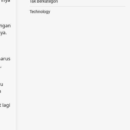
rinya
Tak Berkategori
Technology
engan
ya.
harus
,
ru
n
 lagi