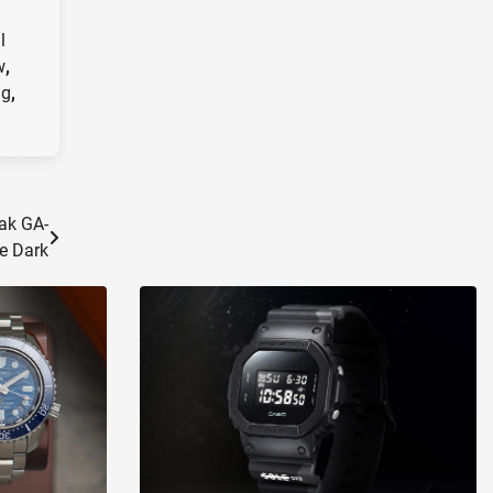
l
w
,
ng
,
ak GA-
e Dark