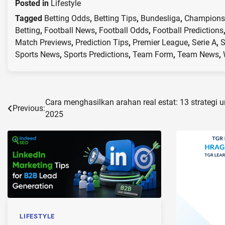
Posted in
Lifestyle
Tagged
Betting Odds
,
Betting Tips
,
Bundesliga
,
Champions
Betting
,
Football News
,
Football Odds
,
Football Predictions
Match Previews
,
Prediction Tips
,
Premier League
,
Serie A
,
S
Sports News
,
Sports Predictions
,
Team Form
,
Team News
,
Post
Cara menghasilkan arahan real estat: 13 strategi 
Previous:
2025
navigation
LIFESTYLE