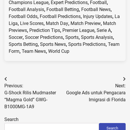
Champions League
,
Expert Predictions
,
Football
,
Football Analysis
,
Football Betting
,
Football News
,
Football Odds
,
Football Predictions
,
Injury Updates
,
La
Liga
,
Live Scores
,
Match Day
,
Match Preview
,
Match
Previews
,
Prediction Tips
,
Premier League
,
Serie A
,
Soccer
,
Soccer Predictions
,
Sports
,
Sports Analysis
,
Sports Betting
,
Sports News
,
Sports Predictions
,
Team
Form
,
Team News
,
World Cup
Post
Previous:
Next:
navigation
G-Shock Rilis Mudmaster
Google Ads untuk Pengacara
“Magma Gold” GWG-
Imigrasi di Florida
B1000MG-1A9
Search
Search