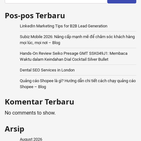
Pos-pos Terbaru
LinkedIn Marketing Tips for B2B Lead Generation
Subiz Mobile 2026: Nâng cấp mạnh mẽ để chăm sóc khách hàng
mọi lúc, mọi nơi – Blog
Hands-On Review Seiko Presage GMT SSK049J1: Membaca
Waktu dalam Keindahan Dial Cocktail Silver Bullet
Dental SEO Services in London
Quảng cáo Shopee là gì? Hướng dẫn chi tiết cách chạy quảng cáo
Shopee – Blog
Komentar Terbaru
No comments to show.
Arsip
August 2026