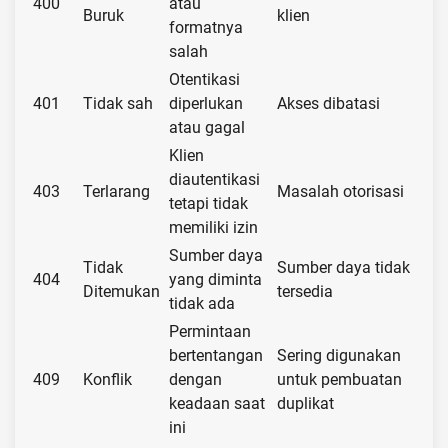
400
atau
Buruk
klien
formatnya
salah
Otentikasi
401
Tidak sah
diperlukan
Akses dibatasi
atau gagal
Klien
diautentikasi
403
Terlarang
Masalah otorisasi
tetapi tidak
memiliki izin
Sumber daya
Tidak
Sumber daya tidak
404
yang diminta
Ditemukan
tersedia
tidak ada
Permintaan
bertentangan
Sering digunakan
409
Konflik
dengan
untuk pembuatan
keadaan saat
duplikat
ini