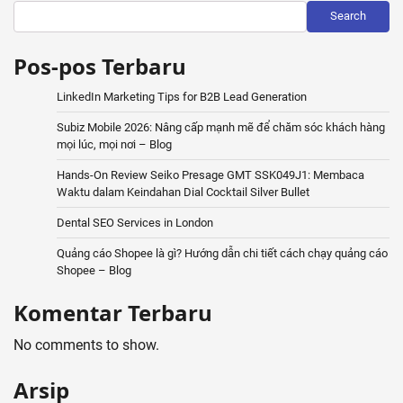
Search
Pos-pos Terbaru
LinkedIn Marketing Tips for B2B Lead Generation
Subiz Mobile 2026: Nâng cấp mạnh mẽ để chăm sóc khách hàng
mọi lúc, mọi nơi – Blog
Hands-On Review Seiko Presage GMT SSK049J1: Membaca
Waktu dalam Keindahan Dial Cocktail Silver Bullet
Dental SEO Services in London
Quảng cáo Shopee là gì? Hướng dẫn chi tiết cách chạy quảng cáo
Shopee – Blog
Komentar Terbaru
No comments to show.
Arsip