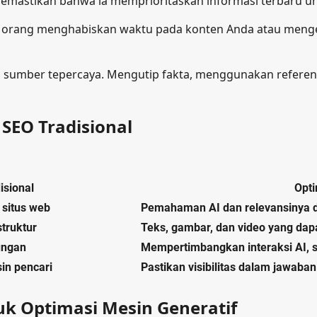
a memastikan bahwa ia memprioritaskan informasi terbaru
ka orang menghabiskan waktu pada konten Anda atau menge
sumber tepercaya. Mengutip fakta, menggunakan referensi,
SEO Tradisional
isional
Opti
s situs web
Pemahaman AI dan relevansinya 
struktur
Teks, gambar, dan video yang dap
ungan
Mempertimbangkan interaksi AI, s
in pencari
Pastikan visibilitas dalam jawaban
k Optimasi Mesin Generatif