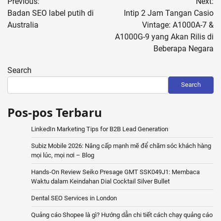
Previous:
Next:
navigation
Badan SEO label putih di
Intip 2 Jam Tangan Casio
Australia
Vintage: A1000A-7 &
A1000G-9 yang Akan Rilis di
Beberapa Negara
Search
Search
Pos-pos Terbaru
LinkedIn Marketing Tips for B2B Lead Generation
Subiz Mobile 2026: Nâng cấp mạnh mẽ để chăm sóc khách hàng
mọi lúc, mọi nơi – Blog
Hands-On Review Seiko Presage GMT SSK049J1: Membaca
Waktu dalam Keindahan Dial Cocktail Silver Bullet
Dental SEO Services in London
Quảng cáo Shopee là gì? Hướng dẫn chi tiết cách chạy quảng cáo