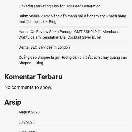
LinkedIn Marketing Tips for B2B Lead Generation
Subiz Mobile 2026: Nâng cấp mạnh mẽ để chăm sóc khách hàng
mọi lúc, mọi nơi – Blog
Hands-On Review Seiko Presage GMT SSK049J1: Membaca
Waktu dalam Keindahan Dial Cocktail Silver Bullet
Dental SEO Services in London
Quảng cáo Shopee là gì? Hướng dẫn chi tiết cách chạy quảng cáo
Shopee – Blog
Komentar Terbaru
No comments to show.
Arsip
August 2026
July 2026