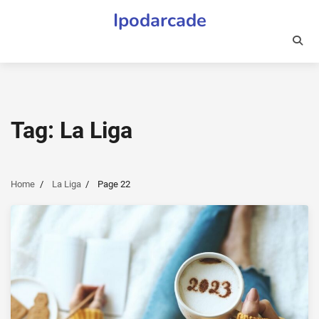
Skip
Ipodarcade
to
content
Tag:
La Liga
Home
La Liga
Page 22