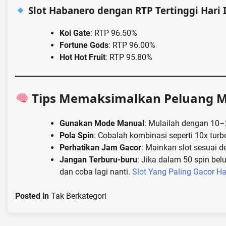
Slot Habanero dengan RTP Tertinggi Hari 
Koi Gate
: RTP 96.50%
Fortune Gods
: RTP 96.00%
Hot Hot Fruit
: RTP 95.80%
Tips Memaksimalkan Peluang 
Gunakan Mode Manual
: Mulailah dengan 10–
Pola Spin
: Cobalah kombinasi seperti 10x tu
Perhatikan Jam Gacor
: Mainkan slot sesuai d
Jangan Terburu-buru
: Jika dalam 50 spin bel
dan coba lagi nanti.
Slot Yang Paling Gacor Har
Posted in
Tak Berkategori