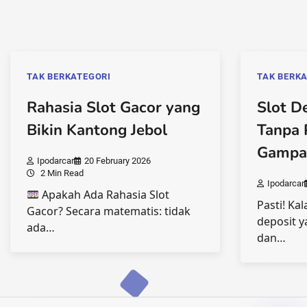
TAK BERKATEGORI
TAK BERK
Rahasia Slot Gacor yang
Slot D
Bikin Kantong Jebol
Tanpa 
Gampa
Ipodarcar
20 February 2026
2 Min Read
Ipodarcar
Apakah Ada Rahasia Slot
Pasti! Ka
Gacor? Secara matematis: tidak
deposit 
ada…
dan…