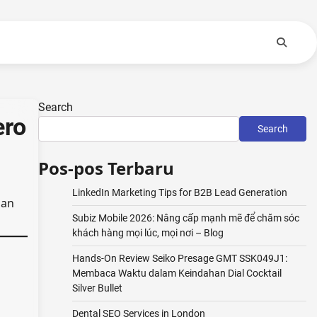
Search
ero
Search
Pos-pos Terbaru
LinkedIn Marketing Tips for B2B Lead Generation
gan
Subiz Mobile 2026: Nâng cấp mạnh mẽ để chăm sóc
khách hàng mọi lúc, mọi nơi – Blog
Hands-On Review Seiko Presage GMT SSK049J1:
Membaca Waktu dalam Keindahan Dial Cocktail
Silver Bullet
Dental SEO Services in London