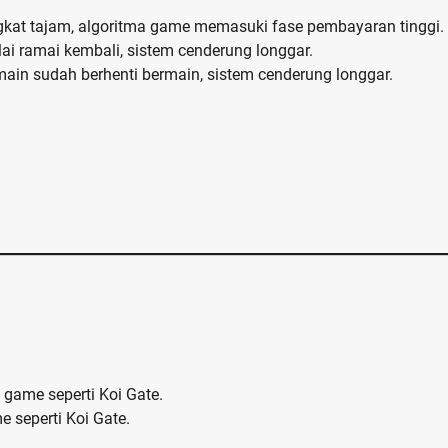
gkat tajam, algoritma game memasuki fase pembayaran tinggi.
ai ramai kembali, sistem cenderung longgar.
ain sudah berhenti bermain, sistem cenderung longgar.
i game seperti Koi Gate.
e seperti Koi Gate.