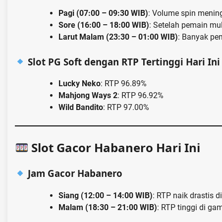
Pagi (07:00 – 09:30 WIB)
: Volume spin menin
Sore (16:00 – 18:00 WIB)
: Setelah pemain mul
Larut Malam (23:30 – 01:00 WIB)
: Banyak pem
Slot PG Soft dengan RTP Tertinggi Hari Ini
Lucky Neko
: RTP 96.89%
Mahjong Ways 2
: RTP 96.92%
Wild Bandito
: RTP 97.00%
Slot Gacor Habanero Hari Ini
Jam Gacor Habanero
Siang (12:00 – 14:00 WIB)
: RTP naik drastis d
Malam (18:30 – 21:00 WIB)
: RTP tinggi di gam