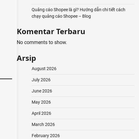
Quảng cáo Shopee là gì? Hướng dẫn chi tiết cách
chạy quảng cáo Shopee – Blog
Komentar Terbaru
No comments to show.
Arsip
August 2026
July 2026
June 2026
May 2026
April 2026
March 2026
February 2026