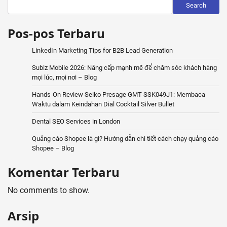
Search
Pos-pos Terbaru
LinkedIn Marketing Tips for B2B Lead Generation
Subiz Mobile 2026: Nâng cấp mạnh mẽ để chăm sóc khách hàng
mọi lúc, mọi nơi – Blog
Hands-On Review Seiko Presage GMT SSK049J1: Membaca
Waktu dalam Keindahan Dial Cocktail Silver Bullet
Dental SEO Services in London
Quảng cáo Shopee là gì? Hướng dẫn chi tiết cách chạy quảng cáo
Shopee – Blog
Komentar Terbaru
No comments to show.
Arsip