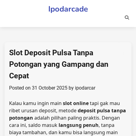
Skip
Ipodarcade
to
content
Slot Deposit Pulsa Tanpa
Potongan yang Gampang dan
Cepat
Posted on
31 October 2025
by
ipodarcar
Kalau kamu ingin main
slot online
tapi gak mau
ribet urusan deposit, metode
deposit pulsa tanpa
potongan
adalah pilihan paling praktis. Dengan
cara ini, saldo masuk
langsung penuh
, tanpa
biaya tambahan, dan kamu bisa langsung main