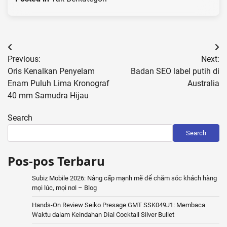
Post
Previous:
Next:
navigation
Oris Kenalkan Penyelam
Badan SEO label putih di
Enam Puluh Lima Kronograf
Australia
40 mm Samudra Hijau
Search
Search
Pos-pos Terbaru
Subiz Mobile 2026: Nâng cấp mạnh mẽ để chăm sóc khách hàng
mọi lúc, mọi nơi – Blog
Hands-On Review Seiko Presage GMT SSK049J1: Membaca
Waktu dalam Keindahan Dial Cocktail Silver Bullet