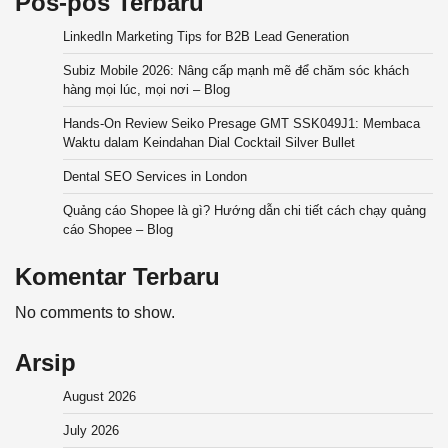
Pos-pos Terbaru
LinkedIn Marketing Tips for B2B Lead Generation
Subiz Mobile 2026: Nâng cấp mạnh mẽ để chăm sóc khách
hàng mọi lúc, mọi nơi – Blog
Hands-On Review Seiko Presage GMT SSK049J1: Membaca
Waktu dalam Keindahan Dial Cocktail Silver Bullet
Dental SEO Services in London
Quảng cáo Shopee là gì? Hướng dẫn chi tiết cách chạy quảng
cáo Shopee – Blog
Komentar Terbaru
No comments to show.
Arsip
August 2026
July 2026