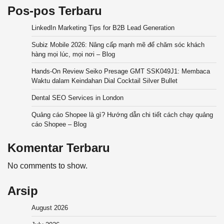
Pos-pos Terbaru
LinkedIn Marketing Tips for B2B Lead Generation
Subiz Mobile 2026: Nâng cấp mạnh mẽ để chăm sóc khách
hàng mọi lúc, mọi nơi – Blog
Hands-On Review Seiko Presage GMT SSK049J1: Membaca
Waktu dalam Keindahan Dial Cocktail Silver Bullet
Dental SEO Services in London
Quảng cáo Shopee là gì? Hướng dẫn chi tiết cách chạy quảng
cáo Shopee – Blog
Komentar Terbaru
No comments to show.
Arsip
August 2026