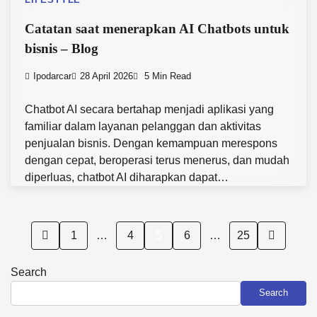
Catatan saat menerapkan AI Chatbots untuk
bisnis – Blog
Ipodarcar
28 April 2026
5 Min Read
Chatbot AI secara bertahap menjadi aplikasi yang
familiar dalam layanan pelanggan dan aktivitas
penjualan bisnis. Dengan kemampuan merespons
dengan cepat, beroperasi terus menerus, dan mudah
diperluas, chatbot AI diharapkan dapat…
Posts
1
…
4
5
6
…
25
pagination
Search
Search