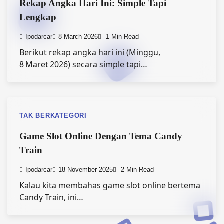
Rekap Angka Hari Ini: Simple Tapi
Lengkap
Ipodarcar
8 March 2026
1 Min Read
Berikut rekap angka hari ini (Minggu,
8 Maret 2026) secara simple tapi…
TAK BERKATEGORI
Game Slot Online Dengan Tema Candy
Train
Ipodarcar
18 November 2025
2 Min Read
Kalau kita membahas game slot online bertema
Candy Train, ini…