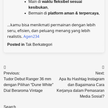
Main di
waktu fleksibel sesuai
kesibukan
,
Bermain di
platform aman & terpercaya
,
…kamu bisa menikmati permainan dengan lebih
seru, efisien, dan peluang menang yang lebih
realistis.
Agen234
Posted in
Tak Berkategori
Post
Previous:
Next:
navigation
Tudor Debut Ranger 36 mm
Apa Itu Hashtag Instagram
dengan Pilihan “Dune White”
dan Bagaimana Cara
Dial Beraroma Vintage
Kerjanya dalam Pemasaran
Media Sosial?
Search