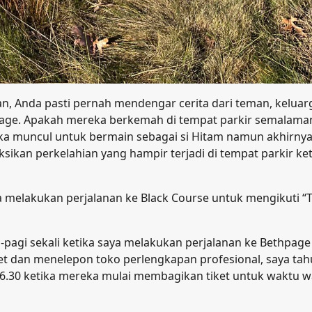
ian, Anda pasti pernah mendengar cerita dari teman, keluar
page. Apakah mereka berkemah di tempat parkir semalama
ka muncul untuk bermain sebagai si Hitam namun akhirny
ikan perkelahian yang hampir terjadi di tempat parkir ket
a melakukan perjalanan ke Black Course untuk mengikuti “
i-pagi sekali ketika saya melakukan perjalanan ke Bethpage
set dan menelepon toko perlengkapan profesional, saya tah
6.30 ketika mereka mulai membagikan tiket untuk waktu w