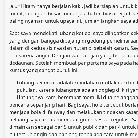
Jalur Hitam hanya berjalan kaki, jadi bersiaplah untuk 
menit, sebagian besar menanjak, hal ini biasa terjadi
paling nyaman untuk upaya ini, jumlah langkah saya ad
Saat saya mendekati lubang ketiga, saya diingatkan se
yang dengan bangga dipajang di gedung pemeliharaan. 
dalam di kedua sisinya dan hutan di sebelah kanan. S
inci karena angin. Dengan warna hijau yang tertutu
dedaunan. Setelah membuat par pertama saya pada h
kursus yang sangat buruk ini.
Lubang keempat adalah keindahan mutlak dari tee 
pukulan, karena lubangnya adalah dogleg di kiri yan
Untungnya, kami berempat memiliki dua pelangga
bencana sepanjang hari. Bagi saya, hole tersebut be
menjaga bola di fairway dan melakukan tindakan kasa
peluang saya untuk memukul green sesuai regulasi. Saa
dimainkan sebagai par 5 untuk publik dan par 4 untuk
itu tertiup angin dan panjang tanpa ada cara untuk m