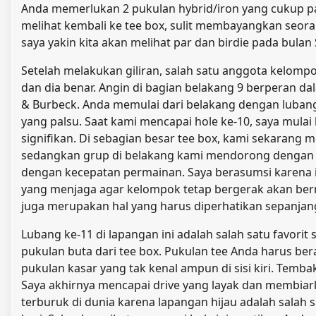
Anda memerlukan 2 pukulan hybrid/iron yang cukup p
melihat kembali ke tee box, sulit membayangkan seo
saya yakin kita akan melihat par dan birdie pada bula
Setelah melakukan giliran, salah satu anggota kelomp
dan dia benar. Angin di bagian belakang 9 berperan dal
& Burbeck. Anda memulai dari belakang dengan luban
yang palsu. Saat kami mencapai hole ke-10, saya mul
signifikan. Di sebagian besar tee box, kami sekarang
sedangkan grup di belakang kami mendorong dengan ke
dengan kecepatan permainan. Saya berasumsi karena in
yang menjaga agar kelompok tetap bergerak akan berm
juga merupakan hal yang harus diperhatikan sepanjang 
Lubang ke-11 di lapangan ini adalah salah satu favor
pukulan buta dari tee box. Pukulan tee Anda harus ber
pukulan kasar yang tak kenal ampun di sisi kiri. Tem
Saya akhirnya mencapai drive yang layak dan membiar
terburuk di dunia karena lapangan hijau adalah salah 