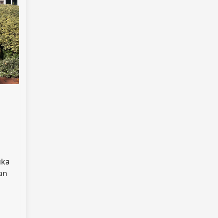
uka
an