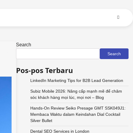
Search
Search
Pos-pos Terbaru
LinkedIn Marketing Tips for B2B Lead Generation
Subiz Mobile 2026: Nâng cấp mạnh mẽ để chăm
sóc khách hàng mọi lúc, mọi nơi – Blog
Hands-On Review Seiko Presage GMT SSK049J1:
Membaca Waktu dalam Keindahan Dial Cocktail
Silver Bullet
Dental SEO Services in London