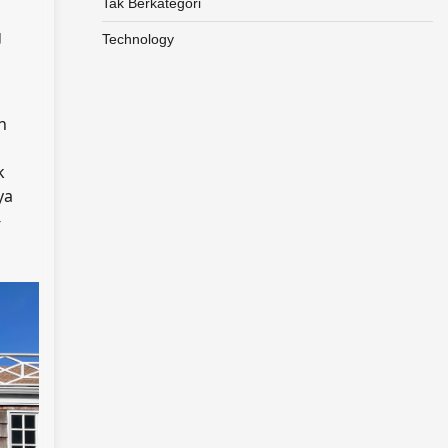
Tak Berkategori
g
Technology
n
k
ya
-