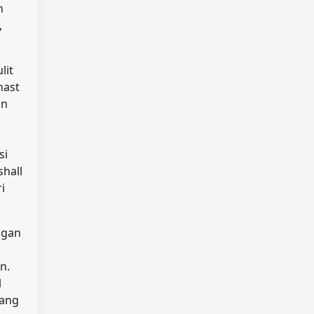
n
,
lit
hast
an
si
hall
i
ngan
n.
l
jang