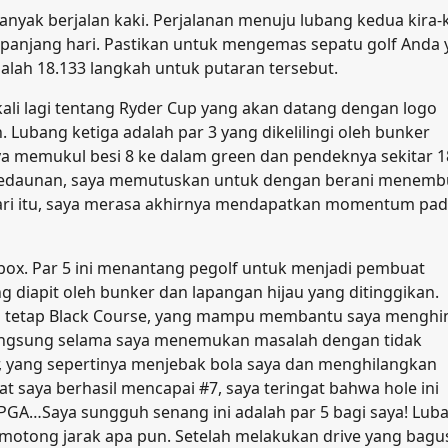
banyak berjalan kaki. Perjalanan menuju lubang kedua kira-k
 sepanjang hari. Pastikan untuk mengemas sepatu golf Anda
alah 18.133 langkah untuk putaran tersebut.
kali lagi tentang Ryder Cup yang akan datang dengan logo
Lubang ketiga adalah par 3 yang dikelilingi oleh bunker
aya memukul besi 8 ke dalam green dan pendeknya sekitar 1
p dedaunan, saya memutuskan untuk dengan berani menemb
ari itu, saya merasa akhirnya mendapatkan momentum pa
box. Par 5 ini menantang pegolf untuk menjadi pembuat
g diapit oleh bunker dan lapangan hijau yang ditinggikan.
n tetap Black Course, yang mampu membantu saya menghi
rlangsung selama saya menemukan masalah dengan tidak
r, yang sepertinya menjebak bola saya dan menghilangkan
t saya berhasil mencapai #7, saya teringat bahwa hole ini
 PGA…Saya sungguh senang ini adalah par 5 bagi saya! Lub
emotong jarak apa pun. Setelah melakukan drive yang bagu