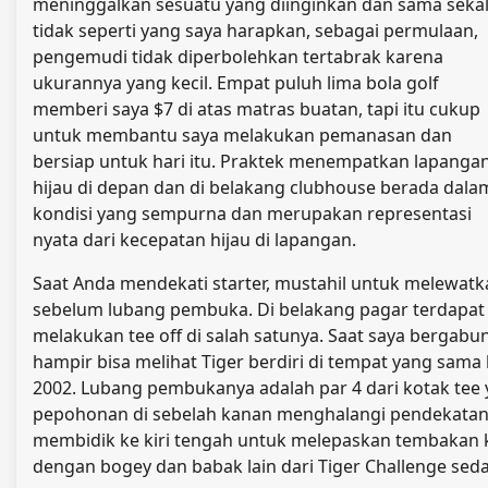
meninggalkan sesuatu yang diinginkan dan sama sekal
tidak seperti yang saya harapkan, sebagai permulaan,
pengemudi tidak diperbolehkan tertabrak karena
ukurannya yang kecil. Empat puluh lima bola golf
memberi saya $7 di atas matras buatan, tapi itu cukup
untuk membantu saya melakukan pemanasan dan
bersiap untuk hari itu. Praktek menempatkan lapanga
hijau di depan dan di belakang clubhouse berada dala
kondisi yang sempurna dan merupakan representasi
nyata dari kecepatan hijau di lapangan.
Saat Anda mendekati starter, mustahil untuk melewatka
sebelum lubang pembuka. Di belakang pagar terdapat
melakukan tee off di salah satunya. Saat saya bergabun
hampir bisa melihat Tiger berdiri di tempat yang sa
2002. Lubang pembukanya adalah par 4 dari kotak te
pepohonan di sebelah kanan menghalangi pendekatan a
membidik ke kiri tengah untuk melepaskan tembakan k
dengan bogey dan babak lain dari Tiger Challenge sed