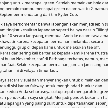
anjang untuk mencapai green. Setelah memainkan hole da
rang pemain mampu mencapai green dalam waktu 2, namun
n September mendatang dari tim Ryder Cup.
ok saya berkomentar bahwa lapangan akan menjadi lebih su
am tingkat kesulitan lapangan seperti halnya desain Tilling
g ke-10 secara langsung, membuai Anda ke dalam rasa am
ai khawatir karena kecepatan permainan melambat secara
 menunggu grup di depan kami untuk melakukan tee off,
ras dan sering kali berteriak kepada kami karena frustra
i bulan November, staf di Bethpage terbatas, namun, mars
anfaat. Selain kecepatan permainan, jumlah jam siang har
tahun ini di wilayah timur laut.
it saya secara visual dan menyenangkan untuk dimainkan de
ada di sisi kanan fairway untuk menghindari bunker dan
bakan kedua Anda seharusnya cukup tepat mengarah ke gree
kan pendekatan saya singkat. Menjadi pendek bukanlah ha
satu lapangan yang paling sulit untuk dipertahankan sepan