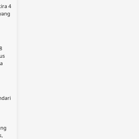
ira 4
 yang
8
us
da
ndari
ang
s,