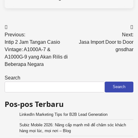
Post
Previous:
Next:
navigation
Intip 2 Jam Tangan Casio
Jasa Import Door to Door
Vintage: A1000A-7 &
gnsdhar
A1000G-9 yang Akan Rilis di
Beberapa Negara
Search
Search
Pos-pos Terbaru
LinkedIn Marketing Tips for B2B Lead Generation
Subiz Mobile 2026: Nâng cấp mạnh mẽ để chăm sóc khách
hàng mọi lúc, mọi nơi – Blog